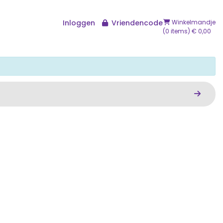
Inloggen
Vriendencode
Winkelmandje
(0 items) € 0,00